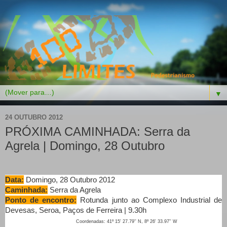
▼
24 OUTUBRO 2012
PRÓXIMA CAMINHADA: Serra da
Agrela | Domingo, 28 Outubro
D
ata:
Domingo, 28 Outubro 2012
Caminhada:
Serra da Agrela
Ponto de encontro:
Rotunda junto ao Complexo Industrial de
Devesas, Seroa, Paços de Ferreira | 9.30h
Coordenadas: 41º 15' 27.79'' N, 8º 26' 33.97'' W