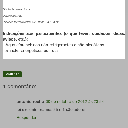
Distância: aprox. 8 km
Dificuldade: Alta
Previsão meteorológica: Céu limpo, 14 ºC máx.
Indicações aos participantes (o que levar, cuidados, dicas,
avisos, etc.):
- Água e/ou bebidas não-refrigerantes e não-alcoólicas
- Snacks energéticos ou fruta
Partilhar
1 comentário:
antonio rocha
30 de outubro de 2012 às 23:54
foi exelente eramos 25 e 1 cão,adorei
Responder